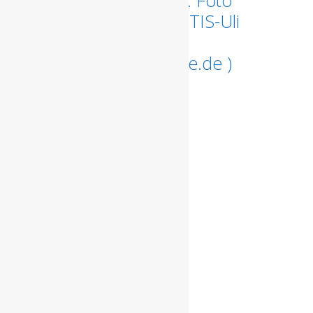
Ortschaft unterwegs. Foto
COPYRIGHT: dpa/ARTIS-Uli
Deck. (Licensing via:
sales@picture-alliance.de )
Social Media