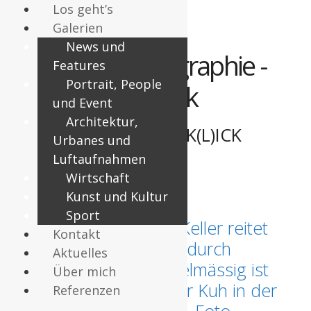
Los geht’s
Galerien
Springe
News und
zum
ARTIS Photographie -
Features
Inhalt
Portrait, People
Uli Deck
und Event
Architektur,
DER VISUELLE K(L)ICK
Urbanes und
Luftaufnahmen
buntes
Wirtschaft
Kunst und Kultur
Sport
23.07.2021 – Sonja Keller reitet
Kontakt
mit ihrer Kuh Melina durch
Aktuelles
Ölbronn-Dürrn. Regelmässig ist
Über mich
die 22-Jährige mit der Kuh in der
Referenzen