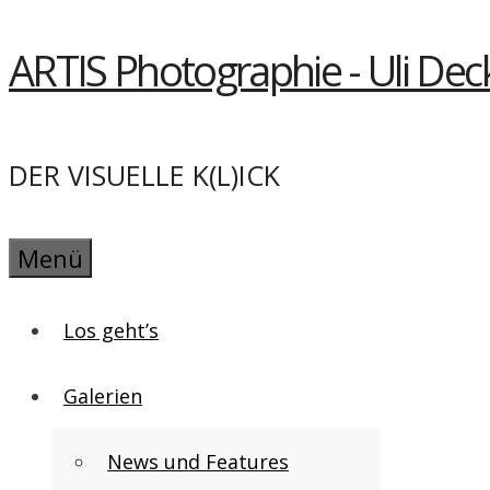
Springe
ARTIS Photographie - Uli Dec
zum
Inhalt
DER VISUELLE K(L)ICK
Menü
Los geht’s
Galerien
News und Features