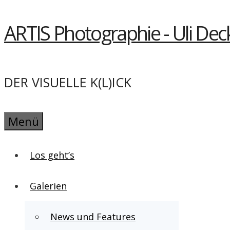
Springe
ARTIS Photographie - Uli Dec
zum
Inhalt
DER VISUELLE K(L)ICK
Menü
Los geht’s
Galerien
News und Features