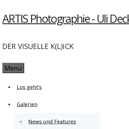
Springe
ARTIS Photographie - Uli Dec
zum
Inhalt
DER VISUELLE K(L)ICK
Menü
Los geht’s
Galerien
News und Features